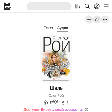
Текст
Аудио
Шаль
Олег Рой
👍
💡
💧
17
1
1
Доступен Виртуальный рассказчик