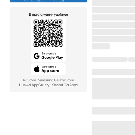
В приложении удобнее
RuStore
·
Samsung Galaxy Store
Huawei AppGallery
·
Xiaomi GetApps