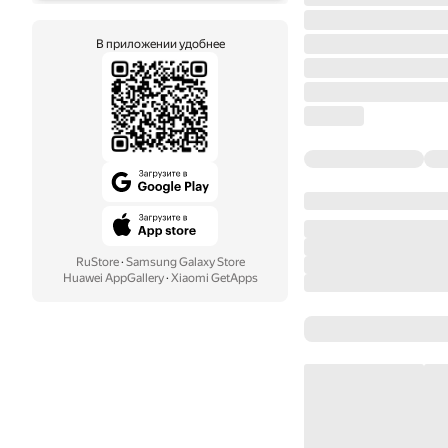
В приложении удобнее
RuStore
·
Samsung Galaxy Store
Huawei AppGallery
·
Xiaomi GetApps