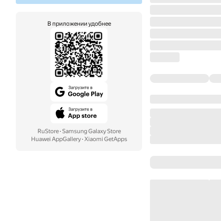
В приложении удобнее
RuStore
·
Samsung Galaxy Store
Huawei AppGallery
·
Xiaomi GetApps