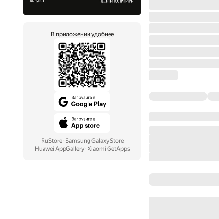
В приложении удобнее
RuStore
·
Samsung Galaxy Store
Huawei AppGallery
·
Xiaomi GetApps