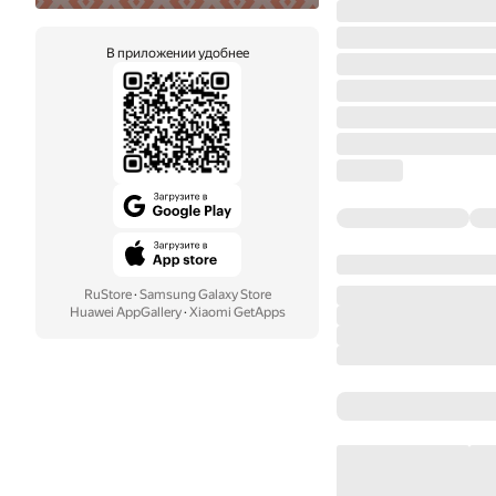
В приложении удобнее
RuStore
·
Samsung Galaxy Store
Huawei AppGallery
·
Xiaomi GetApps