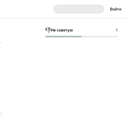
Войти
👎
Не советую
1
е