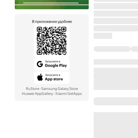
В приложении удобнее
RuStore
·
Samsung Galaxy Store
Huawei AppGallery
·
Xiaomi GetApps