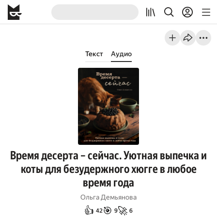
Текст
Аудио
Время десерта – сейчас. Уютная выпечка и
коты для безудержного хюгге в любое
время года
Ольга Демьянова
👍
🎯
🚀
42
9
6