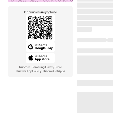
В приложении удобнее
RuStore
·
Samsung Galaxy Store
Huawei AppGallery
·
Xiaomi GetApps