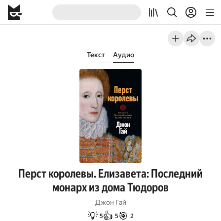
Текст
Аудио
Перст королевы. Елизавета: Последний
монарх из дома Тюдоров
Джон Гай
💡
👍
🎯
5
5
2