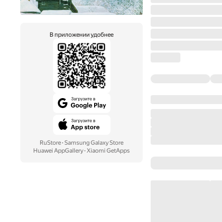
В приложении удобнее
RuStore
·
Samsung Galaxy Store
Huawei AppGallery
·
Xiaomi GetApps