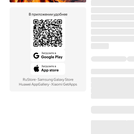
В приложении удобнее
RuStore
·
Samsung Galaxy Store
Huawei AppGallery
·
Xiaomi GetApps