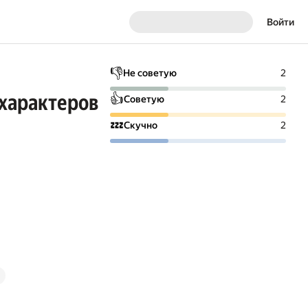
Войти
👎
Не советую
2
 характеров
👍
Советую
2
💤
Скучно
2