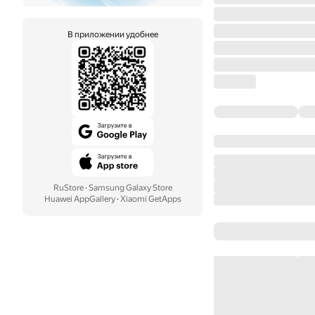
В приложении удобнее
RuStore
·
Samsung Galaxy Store
Huawei AppGallery
·
Xiaomi GetApps