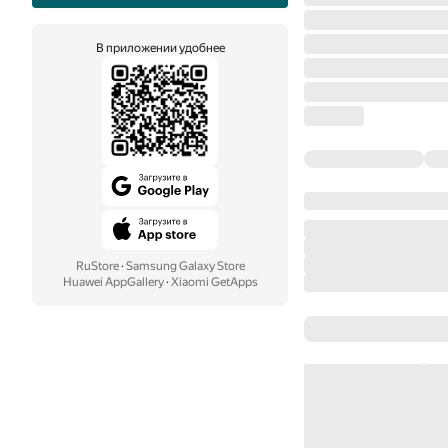
В приложении удобнее
RuStore
·
Samsung Galaxy Store
Huawei AppGallery
·
Xiaomi GetApps