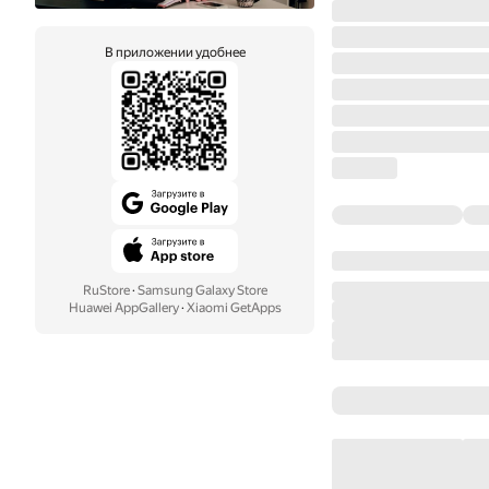
В приложении удобнее
RuStore
·
Samsung Galaxy Store
Huawei AppGallery
·
Xiaomi GetApps