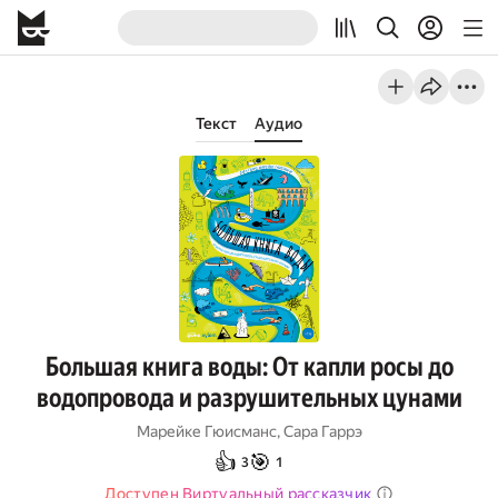
Текст
Аудио
Большая книга воды: От капли росы до
водопровода и разрушительных цунами
Марейке Гюисманс
,
Сара Гаррэ
👍
🎯
3
1
Доступен Виртуальный рассказчик