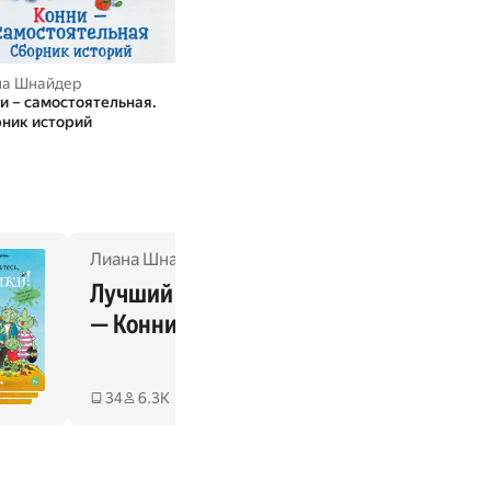
на Шнайдер
Лиана Шнайдер
Лиана Шнайд
и – самостоятельная.
Конни и полезные
Конни и семья
ник историй
привычки. Сборник историй
историй
Лиана Шнайдер
,
Юлия Бёме
,
Ханна Сёренсен
,
Хе
Лучший друг 
Ще
— Конни
ма
34
6.3K
3