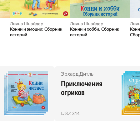
Лиана Шнайдер
Лиана Шнайдер
Лиа
Конни и эмоции: Сборник
Конни и хобби. Сборник
Конн
историй
историй
Сбор
и
лия Бёме
,
Ханна Сёренсен
Эрхард Дитль
,
Марк Руэда
,
Янина Гёрриссен
Приключения 
огриков
8
314