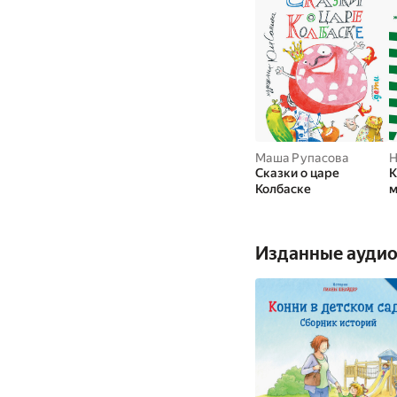
Маша Рупасова
Н
Сказки о царе
К
Колбаске
м
Ж
в
Изданные аудио