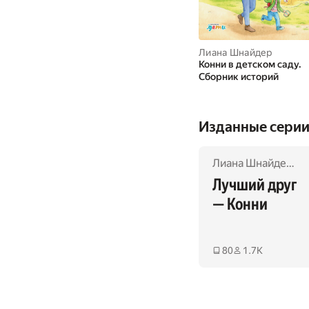
Лиана Шнайдер
Конни в детском саду.
Сборник историй
Изданные сери
Лиана Шнайдер
,
Ю
Лучший друг 
— Конни
80
1.7K