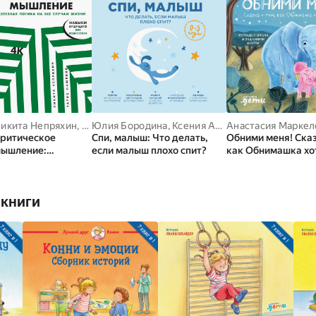
икита Непряхин
,
Тарас Пащенко
Юлия Бородина
,
Ксения Антипова
Анастасия Маркел
ритическое
Спи, малыш: Что делать,
Обними меня! Сказ
ышление:
если малыш плохо спит?
как Обнимашка хо
елезная логика на
спасти мир
се случаи жизни
книги