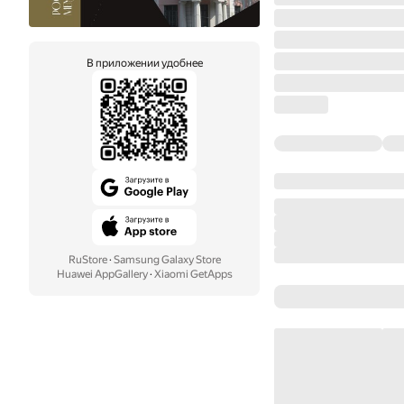
В приложении удобнее
RuStore
·
Samsung Galaxy Store
Huawei AppGallery
·
Xiaomi GetApps