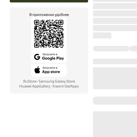
В приложении удобнее
RuStore
·
Samsung Galaxy Store
Huawei AppGallery
·
Xiaomi GetApps