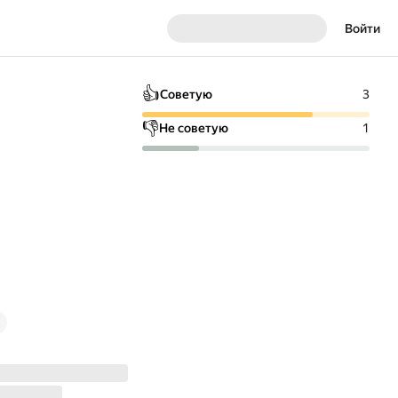
Войти
👍
Советую
3
👎
Не советую
1