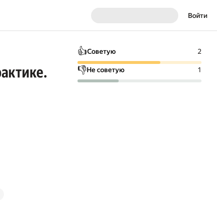
Войти
👍
Советую
2
рактике.
👎
Не советую
1