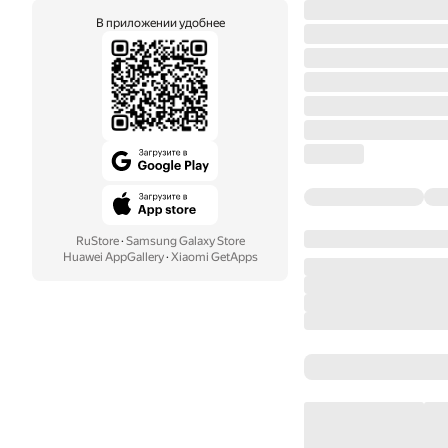
В приложении удобнее
RuStore
·
Samsung Galaxy Store
Huawei AppGallery
·
Xiaomi GetApps