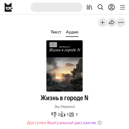
Текст
Аудио
Жизнь в городе N
Эш Невилл
👎
👍
💩
2
1
1
Доступен Виртуальный рассказчик