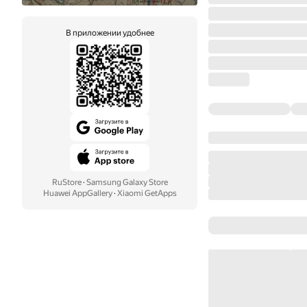
В приложении удобнее
RuStore
·
Samsung Galaxy Store
Huawei AppGallery
·
Xiaomi GetApps