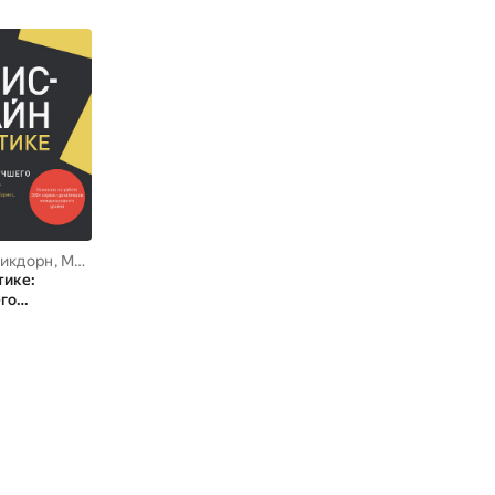
тикдорн
,
Маркус Хормес
,
Якоб Шнайдер
тике:
го