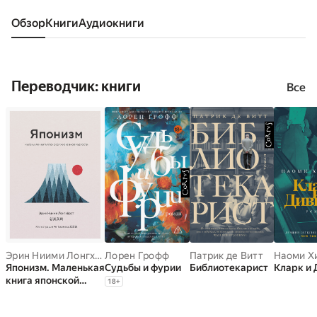
Обзор
книги
аудиокниги
Переводчик: книги
Все
Эрин Ниими Лонгхёрст
Лорен Грофф
Патрик де Витт
Наоми Х
Японизм. Маленькая
Судьбы и фурии
Библиотекарист
Кларк и
книга японской
18
+
жизненной
мудрости