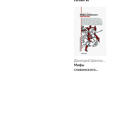
Дмитрий Шеппинг
Мифы
славянского
язычества