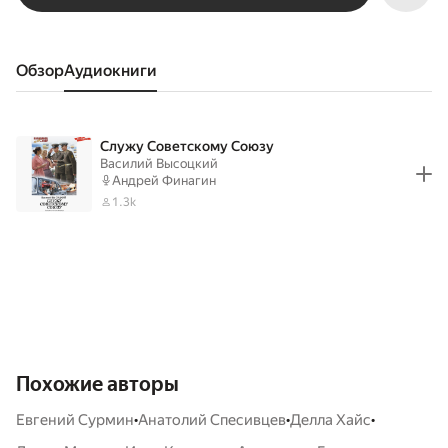
Обзор
аудиокниги
Служу Советскому Союзу
Василий Высоцкий
Андрей Финагин
1.3k
Похожие авторы
•
•
•
Евгений Сурмин
Анатолий Спесивцев
Делла Хайс