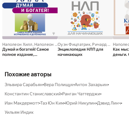
Наполеон Хилл
,
Наполеон Хилл
Оуэн Фицпатрик
,
Ричард Бэндлер
Наполе
,
А
Думай и богатей! Самое
Энциклопедия НЛП для
Как мыс
полное издание,
начинающих
деньги.
исправленное и
миллиа
дополненное
Похожие авторы
•
•
•
Эльвира Сарабьян
Вера Полищук
Антон Захарьин
•
•
Константин Станиславский
Ранган Чаттерджи
•
•
•
•
Иан Макдермотт
Таэ Юн Ким
Юрий Никулин
Дэвид Линч
Уильям Индик