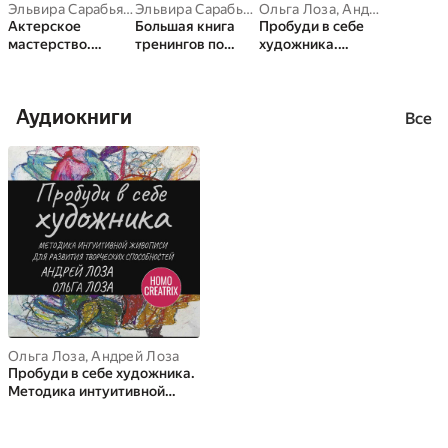
Эльвира Сарабьян
,
Ольга Лоза
Эльвира Сарабьян
,
Ольга Лоза
Ольга Лоза
,
Андрей Лоза
Актерское
Большая книга
Пробуди в себе
мастерство.
тренингов по
художника.
Лучшие методики
системе
Методика
и техники
Станиславского
интуитивной
знаменитых
живописи для
Аудиокниги
мастеров театра и
развития
Все
кино. Чаплин,
творческих
Китон,
способностей
Станиславский,
Чехов
Ольга Лоза
,
Андрей Лоза
Пробуди в себе художника.
Методика интуитивной
живописи для развития
творческих способностей