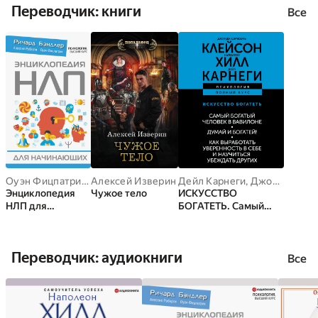
Переводчик: книги
Все
Оуэн Фицпатрик
,
Алексей Изверин
Ричард Бэндлер
,
Алессио Роберти
Дейл Карнеги
,
Джордж Самюэль Клейсон
Энциклопедия
Чужое тело
ИСКУССТВО
НЛП для
БОГАТЕТЬ. Самый
начинающих
богатый человек в
Вавилоне. Думай и
богатей! Как
Переводчик: аудиокниги
выработать
Все
уверенность в себе и
научиться убеждать
других