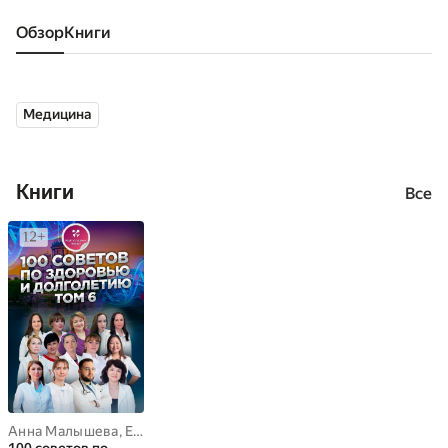
Обзор
книги
Медицина
Книги
Все
Анна Малышева
,
Елена Кудряшова
,
Ольга Прядухина
,
Лада Вага