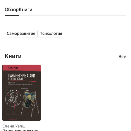
Обзор
книги
Саморазвитие
Психология
Книги
Все
Елена Уэлш