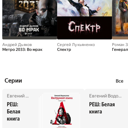
Андрей Дьяков
Сергей Лукьяненко
Роман З
Метро 2033: Во мрак
Спектр
Генера
Cерии
Все
Евгений Водолазкин
,
Роман Сенчин
,
Ольга Славникова
Евгений Водолазкин
,
РЕШ: 
РЕШ: Белая 
Белая 
книга
книга