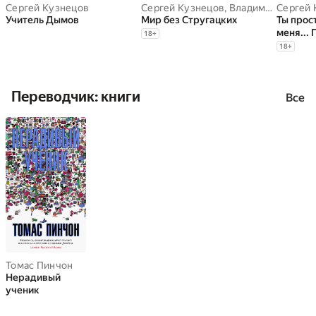
Сергей Кузнецов
Сергей Кузнецов
,
Владимир Березин
Сергей 
Учитель Дымов
Мир без Стругацких
Ты прос
меня...
18
+
Шатунов
18
+
Кузнецо
Переводчик: книги
Все
Томас Пинчон
Нерадивый
ученик