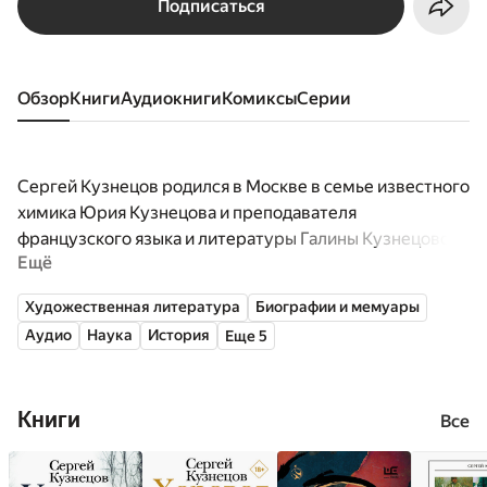
Подписаться
Обзор
книги
аудиокниги
комиксы
серии
Сергей Кузнецов родился в Москве в семье известного
химика Юрия Кузнецова и преподавателя
французского языка и литературы Галины Кузнецовой.
Ещё
В 1990-е гг. Сергей Кузнецов занимался
Художественная литература
Биографии и мемуары
филологической работой: писал монографию о поэтике
Аудио
Наука
История
Еще 5
Иосифа Бродского, изучал творчество Томаса
Пинчона, переводил Стивена Кинга и Сьюзен Зонтаг,
публиковался в толстых журналах. С 1996 года писал о
Книги
кино и литературе для многочисленных бумажных и
Все
сетевых СМИ.