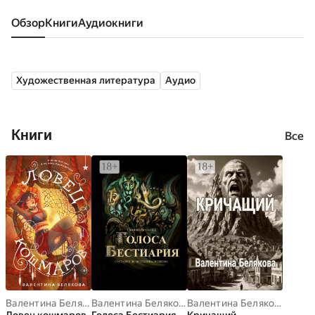
Обзор
книги
аудиокниги
Художественная литература
Аудио
Книги
Все
Валентина Белякова
Валентина Белякова
,
Сергей Филиппов
Валентина Белякова
,
Янина