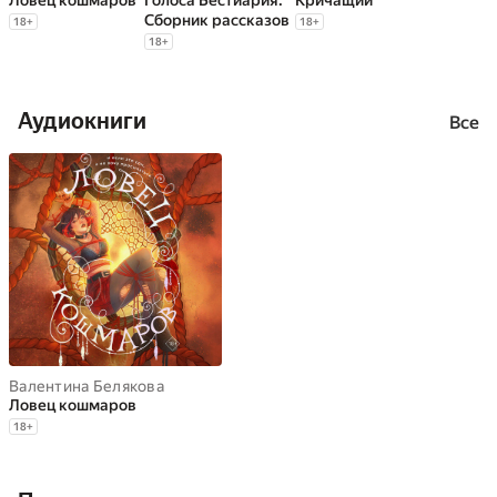
Ловец кошмаров
Голоса Бестиария.
Кричащий
Сборник рассказов
18
+
18
+
18
+
Аудиокниги
Все
Валентина Белякова
Ловец кошмаров
18
+