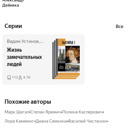
Александр
Дейнека
Cерии
Все
Вадим Устинов
,
Марк Кушниров
,
Алексей Карпов
,
Елена
Жизнь 
замечательных 
людей
113
4.7K
Похожие авторы
•
•
•
Марк Шагал
Степан Яремич
Полина Касперович
•
•
•
Лора Камминг
Диана Семкина
Василий Чистюхин