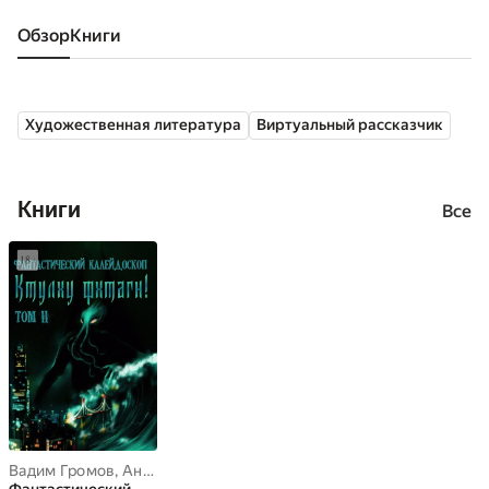
Обзор
книги
Художественная литература
Виртуальный рассказчик
Книги
Все
Вадим Громов
,
Андрей Каминский
,
Антон Темхагин
,
Герман Шен