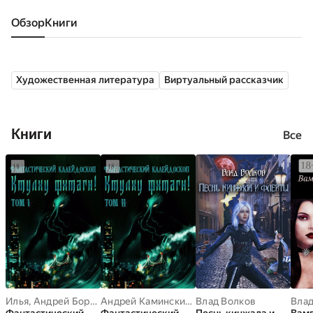
Обзор
книги
Художественная литература
Виртуальный рассказчик
Книги
Все
Илья
,
Андрей Бородин
,
Андрей Каминский
Андрей Каминский
,
Влад Волков
Антон Темхагин
,
Антон Темхагин
,
Герман
,
Влад
Вад