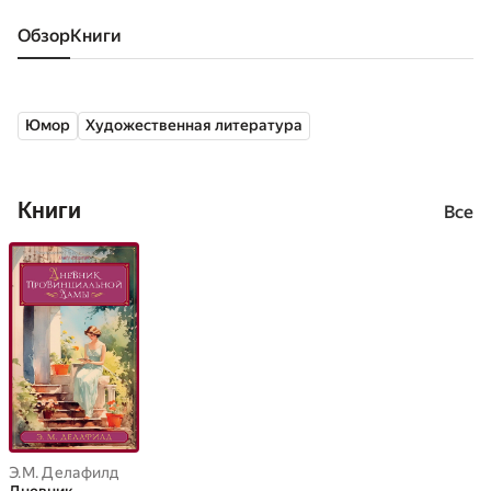
Обзор
книги
Юмор
Художественная литература
Книги
Все
Э.М. Делафилд