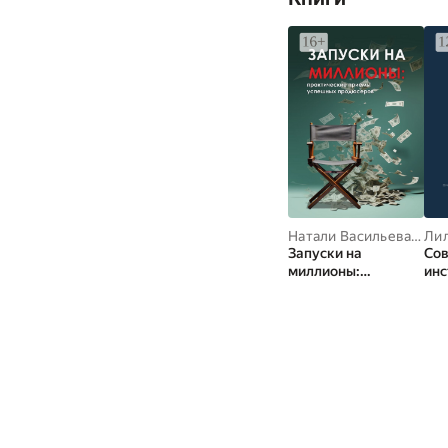
Натали Васильева
,
Лил
Лил
Запуски на
Со
миллионы:
инс
практические
биз
приемы успешных
Пр
продюсеров
рук
пр