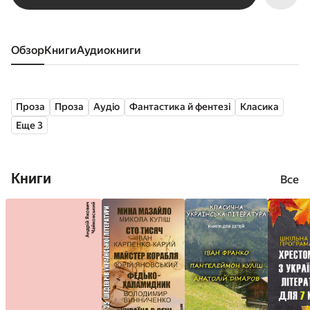
Обзор
книги
аудиокниги
Проза
Проза
Аудіо
Фантастика й фентезі
Класика
Еще 3
Книги
Все