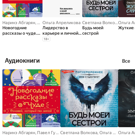
Наринэ Абгарян
,
Павел Губарев
Ольга Апреликова
,
Светлана Волкова
,
Лада Кутузо
Светлана Волкова
,
Ольга
Новогодние
Лидерство в
Будь моей
Жуткие 
рассказы о чуде.
карьере и личной
сестрой
Соловей, который
жизни. Как
18
+
пел зимой
преуспеть в новой
реальности
Аудиокниги
Все
Наринэ Абгарян
,
Павел Губарев
Светлана Волкова
,
Ольга Батлер
,
,
Светлана Волков
Ольга Апреликова
Ольга А