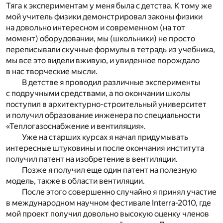
Тяга к экспериментам у меня была с детства. К тому же
мой учитель физики демонстрировал законы физики
на довольно интересном и современном (на тот
момент) оборудовании, мы (школьники) не просто
переписывали скучные формулы в тетрадь из учебника,
мы все это видели вживую, и увиденное порождало
в нас творческие мысли.
В детстве я проводил различные эксперименты
с подручными средствами, а по окончании школы
поступил в архитектурно-строительный университет
и получил образование инженера по специальности
«Теплогазоснабжение и вентиляция».
Уже на старших курсах я начал придумывать
интересные штуковины и после окончания института
получил патент на изобретение в вентиляции.
Позже я получил еще один патент на полезную
модель, также в области вентиляции.
После этого совершенно случайно я принял участие
в международном научном фестивале Interra-2010, где
мой проект получил довольно высокую оценку членов