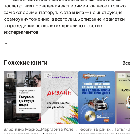
последствия проведения экспериментов несет только
сам экспериментатор, т. к. эта книга — не инструкция
к самоуничтожению, а всего лишь описание и заметки
о проведении нескольких довольно простых
экспериментов.
...
Похожие книги
Все
Владимир Марковский
Маргарита Колесова
Георгий Бранихин
,
Алексей