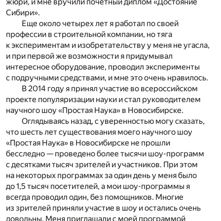
жюри, и мне вручили почетный диплом «Достояние
Сибири».
Еще около четырех лет я работал по своей
профессии в строительной компании, но тяга
к экспериментам и изобретательству у меня не угасла,
и при первой же возможности я придумывал
интересное оборудование, проводил эксперименты
с подручными средствами, и мне это очень нравилось.
В 2014 году я принял участие во всероссийском
проекте популяризации науки и стал руководителем
научного шоу «Простая Наука» в Новосибирске.
Оглядываясь назад, с уверенностью могу сказать,
что шесть лет существования моего научного шоу
«Простая Наука» в Новосибирске не прошли
бесследно — проведено более тысячи шоу-программ
с десятками тысяч зрителей и участников. При этом
на некоторых программах за один день у меня было
до 1,5 тысяч посетителей, а мои шоу-программы я
всегда проводил один, без помощников. Многие
из зрителей приняли участие в шоу и остались очень
довольны. Меня приглашали с моей программой