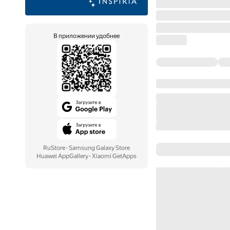
В приложении удобнее
RuStore
·
Samsung Galaxy Store
Huawei AppGallery
·
Xiaomi GetApps