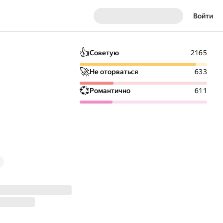
Войти
👍
Советую
2165
🚀
Не оторваться
633
💞
Романтично
611