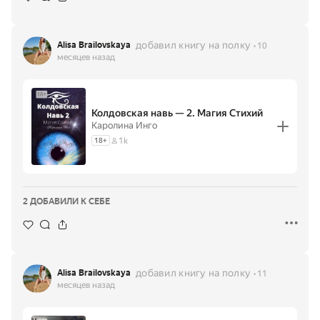
добавил книгу на полку
Alisa Brailovskaya
10
месяцев назад
Колдовская навь — 2. Магия Стихий
Каролина Инго
1k
18
+
2 ДОБАВИЛИ К СЕБЕ
добавил книгу на полку
Alisa Brailovskaya
11
месяцев назад