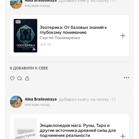
добавил книгу на полку
Alisa Brailovskaya
11
месяцев назад
Эзотерика: От базовых знаний к
глубокому пониманию
Сергей Пономаренко
4.1k
6 ДОБАВИЛИ К СЕБЕ
добавил книгу на полку
Alisa Brailovskaya
11
месяцев назад
Энциклопедия мага. Руны, Таро и
другие источники древней силы для
Энциклопеди
недоступно
я мага. Руны,
подчинения реальности
Таро и другие
·