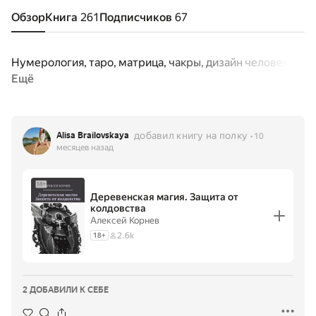
Обзор
Книга
261
Подписчиков
67
Нумерология, таро, матрица, чакры, дизайн человека
Ещё
добавил книгу на полку
Alisa Brailovskaya
10
месяцев назад
Деревенская магия. Защита от
колдовства
Алексей Корнев
2.6k
18
+
2 ДОБАВИЛИ К СЕБЕ