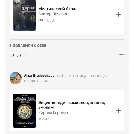
Мистический Атлас
Виктор Печорин
73
18
+
1 ДОБАВИЛИ К СЕБЕ
добавил книгу на полку
Alisa Brailovskaya
11
месяцев назад
Энциклопедия символов, знаков,
эмблем
Кирилл Королев
2.4k