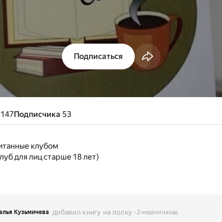
Подписаться
147
Подписчика
53
итанные клубом
уб для лиц старше 18 лет)
добавил книгу на полку
алья Кузьмичева
2 недели назад