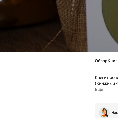
Обзор
Книг
Книги проч
(Книжный кл
Ещё
Нат