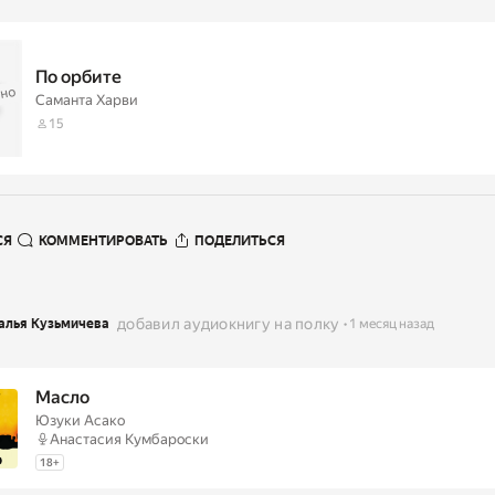
По орбите
пно
е
Саманта Харви
15
СЯ
КОММЕНТИРОВАТЬ
ПОДЕЛИТЬСЯ
добавил аудиокнигу на полку
алья Кузьмичева
1 месяц назад
Масло
Юзуки Асако
Анастасия Кумбароски
18
+