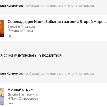
добавил аудиокнигу на полку
алья Кузьмичева
1 месяц назад
Серенада для Нади. Забытая трагедия Второй миров
Зюльфю Ливанели
Марина Титова
18
+
СЯ
КОММЕНТИРОВАТЬ
ПОДЕЛИТЬСЯ
добавил аудиокнигу на полку
алья Кузьмичева
1 месяц назад
Ночной страж
Джейн Энн Филлипс
Лиля Староверова
18
+