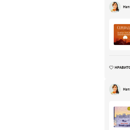
Нат
НРАВИТ
Нат