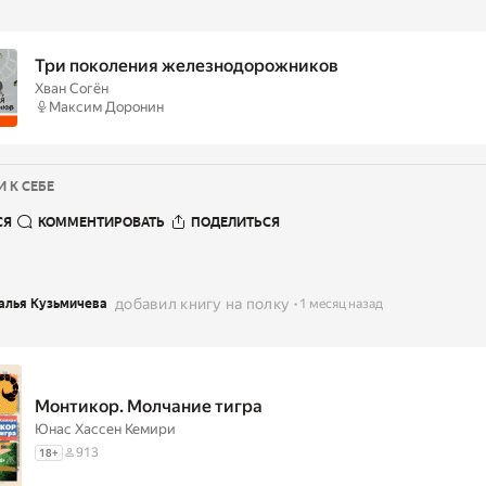
Три поколения железнодорожников
Хван Согён
Максим Доронин
 К СЕБЕ
СЯ
КОММЕНТИРОВАТЬ
ПОДЕЛИТЬСЯ
добавил книгу на полку
алья Кузьмичева
1 месяц назад
Монтикор. Молчание тигра
Юнас Хассен Кемири
913
18
+