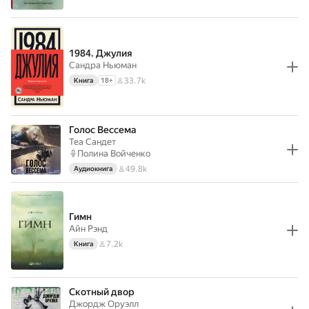
1984. Джулия
Сандра Ньюман
33.7k
Книга
18
+
Голос Вессема
Теа Сандет
Полина Войченко
49.8k
Аудиокнига
Гимн
Айн Рэнд
7.2k
Книга
Скотный двор
Джордж Оруэлл