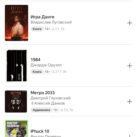
Игра Данте
Владислав Луговский
11.7k
Книга
18
+
1984
Джордж Оруэлл
217.3k
Книга
18
+
Метро 2033
Дмитрий Глуховский
Алексей Данков
13.7k
Аудиокнига
18
+
iPhuck 10
Виктор Пелевин