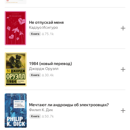
Не отпускай меня
Кадзуо Исигуро
75.1k
Книга
1984 (новый перевод)
Джордж Оруэлл
30.4k
Книга
Мечтают ли андроиды об электроовцах?
Филип К. Дик
50.7k
Книга