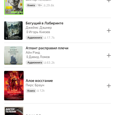
29.6k
Книга
18
+
Бегущий в Лабиринте
Джеймс Дэшнер
Игорь Князев
17.7k
Аудиокнига
Атлант расправил плечи
Айн Рэнд
Давид Ломов
63.2k
Аудиокнига
Алое восстание
Пирс Браун
12k
Книга