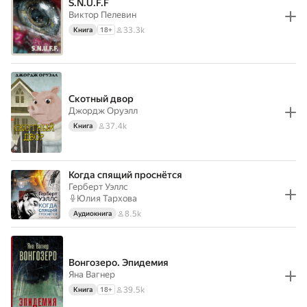
S.N.U.F.F
Виктор Пелевин
33.3k
Книга
18
+
Cкотный двор
Джордж Оруэлл
37.4k
Книга
Когда спящий проснётся
Герберт Уэллс
Юлия Тархова
8.5k
Аудиокнига
Вонгозеро. Эпидемия
Яна Вагнер
39.5k
Книга
18
+