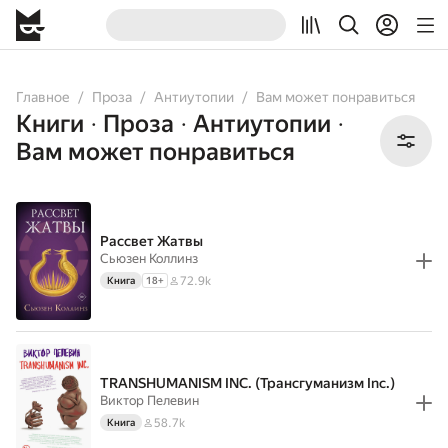
All
Books
Audiobooks
Comicbooks
Главное
Проза
Антиутопии
Вам может понравиться
Книги
Проза
Антиутопии
•
•
•
Вам может понравиться
Рассвет Жатвы
Сьюзен Коллинз
72.9k
Книга
18
+
TRANSHUMANISM INC. (Трансгуманизм Inc.)
Виктор Пелевин
58.7k
Книга