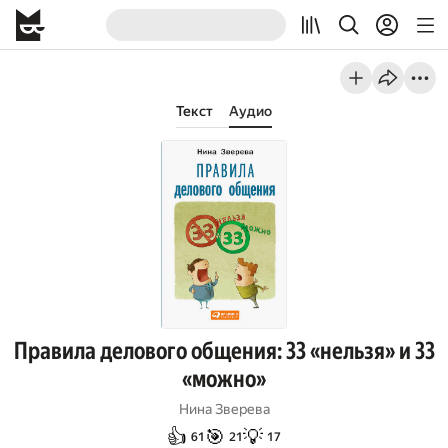
Текст
Аудио
Правила делового общения: 33 «нельзя» и 33
«можно»
Нина Зверева
👍
🎯
💡
61
21
17