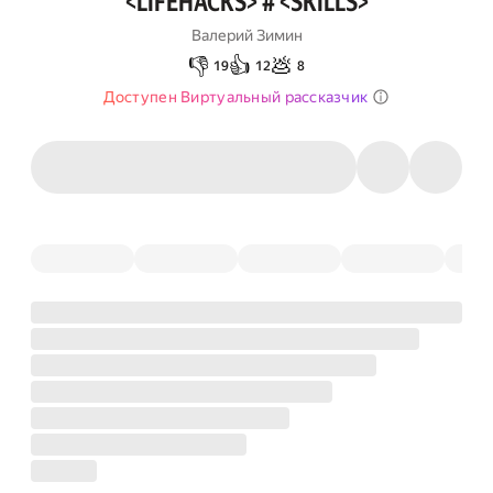
<LIFEHACKS> # <SKILLS>
Валерий Зимин
👎
👍
💩
19
12
8
Доступен Виртуальный рассказчик