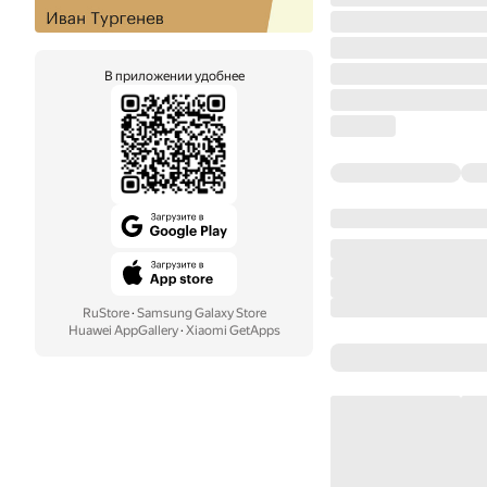
В приложении удобнее
RuStore
·
Samsung Galaxy Store
Huawei AppGallery
·
Xiaomi GetApps