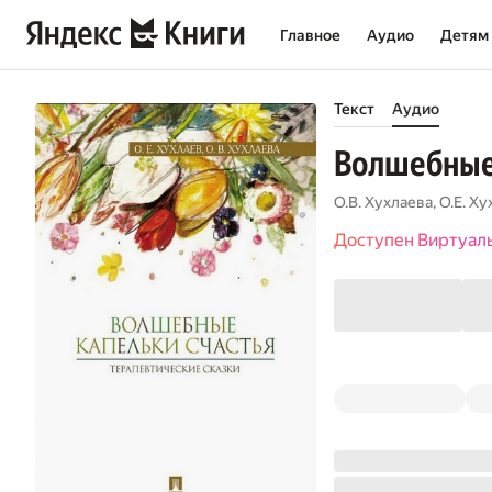
Главное
Аудио
Детям
Текст
Аудио
Волшебные 
О.В. Хухлаева
,
О.Е. Ху
Доступен Виртуал