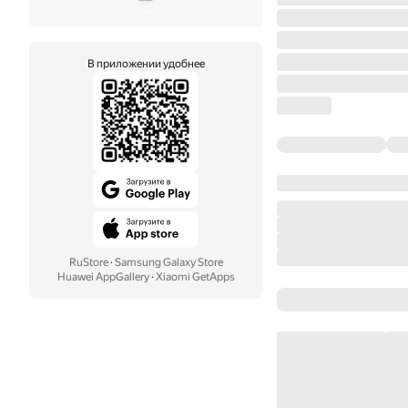
В приложении удобнее
RuStore
·
Samsung Galaxy Store
Huawei AppGallery
·
Xiaomi GetApps