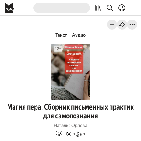
Текст
Аудио
Магия пера. Сборник письменных практик
для самопознания
Наталья Орлова
💡
🎯
👍
1
1
1