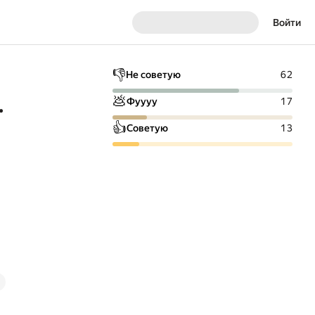
Войти
👎
Не советую
62
.
💩
Фуууу
17
👍
Советую
13