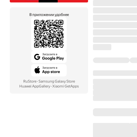
В приложении удобнее
RuStore
·
Samsung Galaxy Store
Huawei AppGallery
·
Xiaomi GetApps