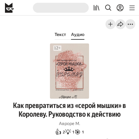
Текст
Аудио
Как превратиться из «серой мышки» в
Королеву. Руководство к действию
Авроре М.
👍
💡
🎯
2
1
1